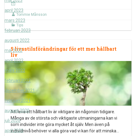
maj 2023
april 2023
Tommie Månsson
mars 2023
Tips
februari 2023
augusti 2022
5 livsstilsförändringar för ett mer hållbart
maj 2022
liv
april 2022
mars 2022
februari 2022
december 2021
februari 2021
augusti 2020
Att leva ett hållbart liv är viktigare än någonsin tidigare.
Många av de största och viktigaste utmaningarna kan vi
juli 2020
som individer inte göra mycket åt själv. Men även på
april 2020
individnivå behöver vi alla göra vad vi kan för att minska
…