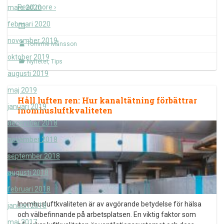
Read more ›
mars 2020
februari 2020
november 2019
Tommie Månsson
oktober 2019
Nyheter
,
Tips
augusti 2019
maj 2019
Håll luften ren: Hur kanaltätning förbättrar
januari 2019
inomhusluftkvaliteten
december 2018
november 2018
september 2018
augusti 2018
februari 2018
Inomhusluftkvaliteten är av avgörande betydelse för hälsa
januari 2018
och välbefinnande på arbetsplatsen. En viktig faktor som
maj 2017