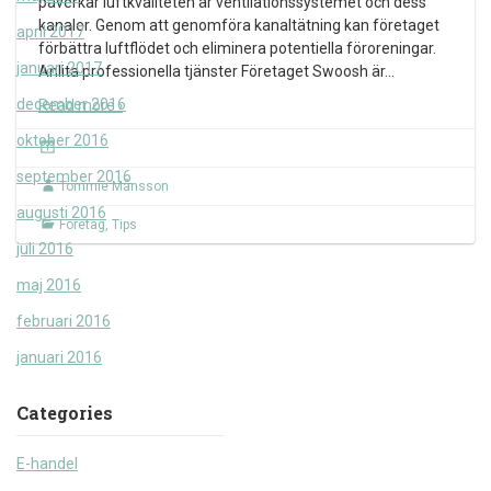
påverkar luftkvaliteten är ventilationssystemet och dess
kanaler. Genom att genomföra kanaltätning kan företaget
april 2017
förbättra luftflödet och eliminera potentiella föroreningar.
januari 2017
Anlita professionella tjänster Företaget Swoosh är
…
december 2016
Read more ›
oktober 2016
september 2016
Tommie Månsson
augusti 2016
Företag
,
Tips
juli 2016
maj 2016
februari 2016
januari 2016
Categories
E-handel