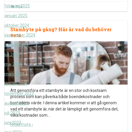
februari 2025
Tips
januari 2025
oktober 2024
Stambyte på gång? Här är vad du behöver
veta
september 2024
augusti 2024
juli 2024
maj 2024
mars 2024
januari 2024
Att genomföra ett stambyte är en stor och kostsam
november 2023
process som kan påverka både boendekostnader och
bostadens värde. I denna artikel kommer vi att gå igenom
augusti 2023
vad ett stambyte är, när det är lämpligt att genomföra det,
juli 2023
vilka kostnader som
…
juni 2023
Read more ›