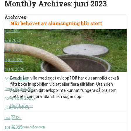
Monthly Archives:
juni 2023
Archives
När behovet av slamsugning blir stort
juli 2026
juni 2026
maj 2026
april 2026
mars 2026
Bor du i en villa med eget avlopp? Då har du sannolikt också
februari 2026
fått boka in spolbilen vid ett eller flera tillfällen. Utan den
december 2025
hade nämligen ditt avlopp inte kunnat fungera så bra som
det behöver göra. Slambilen suger upp
…
november 2025
Read more ›
oktober 2025
maj 2025
april 2025
Tommie Månsson