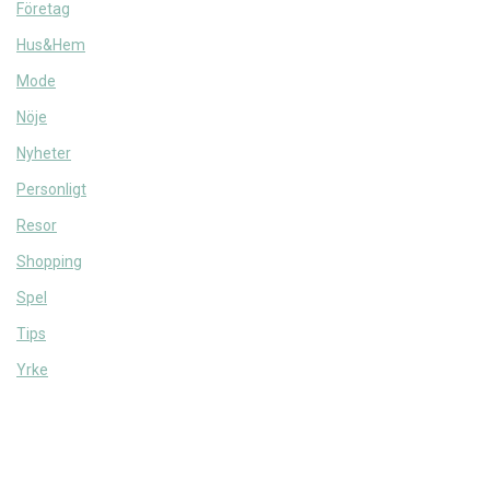
Företag
Hus&Hem
Mode
Nöje
Nyheter
Personligt
Resor
Shopping
Spel
Tips
Yrke