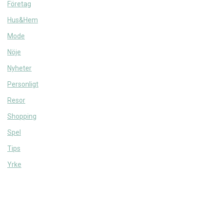
Företag
Hus&Hem
Mode
Nöje
Nyheter
Personligt
Resor
Shopping
Spel
Tips
Yrke