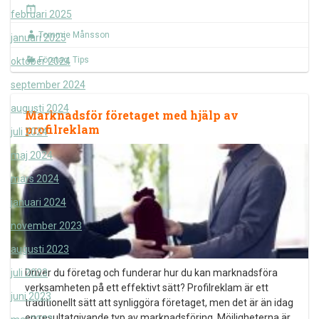
februari 2025
Tommie Månsson
januari 2025
Företag
,
Tips
oktober 2024
september 2024
augusti 2024
Marknadsför företaget med hjälp av
profilreklam
juli 2024
maj 2024
mars 2024
januari 2024
november 2023
augusti 2023
juli 2023
Driver du företag och funderar hur du kan marknadsföra
verksamheten på ett effektivt sätt? Profilreklam är ett
juni 2023
traditionellt sätt att synliggöra företaget, men det är än idag
en resultatgivande typ av marknadsföring. Möjligheterna är