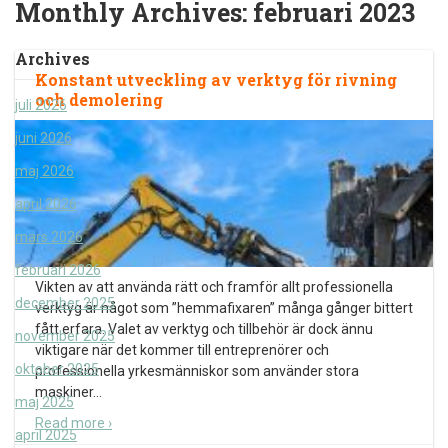
Monthly Archives:
februari 2023
Archives
Konstant utveckling av verktyg för rivning
och demolering
juli 2026
juni 2026
maj 2026
april 2026
mars 2026
februari 2026
Vikten av att använda rätt och framför allt professionella
december 2025
verktyg är något som ”hemmafixaren” många gånger bittert
fått erfara. Valet av verktyg och tillbehör är dock ännu
november 2025
viktigare när det kommer till entreprenörer och
oktober 2025
professionella yrkesmänniskor som använder stora
maskiner
…
maj 2025
Read more ›
april 2025