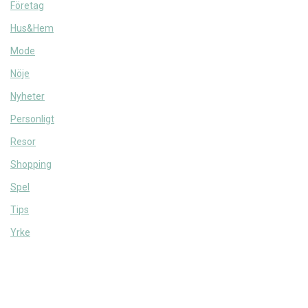
Företag
Hus&Hem
Mode
Nöje
Nyheter
Personligt
Resor
Shopping
Spel
Tips
Yrke