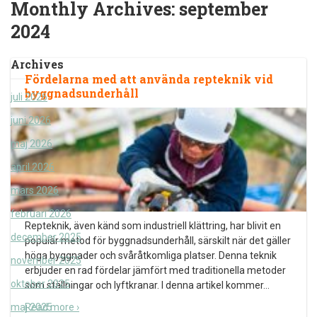
Monthly Archives:
september
2024
Archives
Fördelarna med att använda repteknik vid
byggnadsunderhåll
juli 2026
juni 2026
maj 2026
april 2026
mars 2026
februari 2026
Repteknik, även känd som industriell klättring, har blivit en
december 2025
populär metod för byggnadsunderhåll, särskilt när det gäller
höga byggnader och svåråtkomliga platser. Denna teknik
november 2025
erbjuder en rad fördelar jämfört med traditionella metoder
oktober 2025
som ställningar och lyftkranar. I denna artikel kommer
…
maj 2025
Read more ›