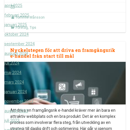
april 2025
februari 2025
Tommie Månsson
januari 2025
Företag
,
Tips
oktober 2024
september 2024
Nyckelstegen för att driva en framgångsrik
augusti 2024
e-handel från start till mål
juli 2024
maj 2024
mars 2024
januari 2024
november 2023
Att driva en framgångsrik e-handel kräver mer än bara en
augusti 2023
attraktiv webbplats och en bra produkt. Det är en komplex
juli 2023
process som involverar flera steg, från utveckling av en
strategi till daglig drift och optimering. Här går vi igenom