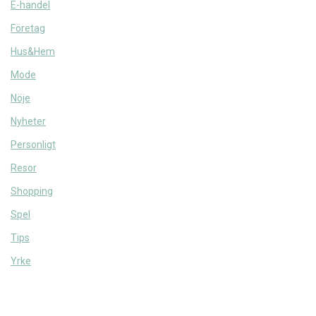
E-handel
Företag
Hus&Hem
Mode
Nöje
Nyheter
Personligt
Resor
Shopping
Spel
Tips
Yrke