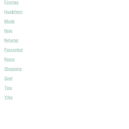
Företag
Hus&Hem
Mode
Nöje
Nyheter
Personligt
Resor
Shopping
Spel
Tips
Yrke