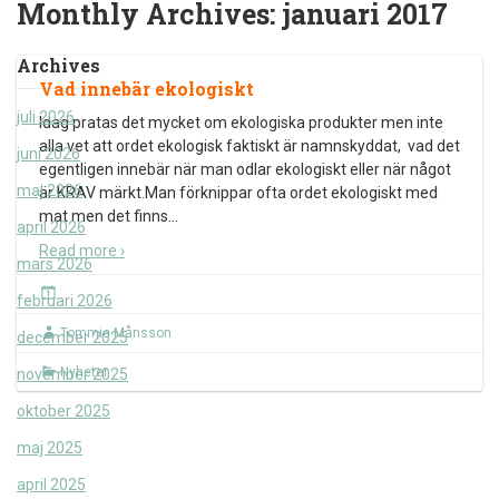
Monthly Archives:
januari 2017
Archives
Vad innebär ekologiskt
juli 2026
Idag pratas det mycket om ekologiska produkter men inte
alla vet att ordet ekologisk faktiskt är namnskyddat, vad det
juni 2026
egentligen innebär när man odlar ekologiskt eller när något
maj 2026
är KRAV märkt.Man förknippar ofta ordet ekologiskt med
mat men det finns
…
april 2026
Read more ›
mars 2026
februari 2026
Tommie Månsson
december 2025
Nyheter
november 2025
oktober 2025
maj 2025
april 2025