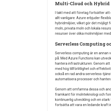
Multi-Cloud och Hybrid 
I takt med att företag fortsätter at
allt vanligare. Azure erbjuder flexib
hybridmiljöer, vilket gör det möjligt
moln, privata moln och lokala resur
resurser över olika molnmiljöer med e
Serverless Computing o
Serverless computing är en annan v
på. Med Azure Functions kan utveckl
hantera infrastrukturen. Genom att 
med hög tillförlitlighet och effekti
också en rad andra serverless-tjänst
automatisera processer och hantera 
Genom att omfamna dessa och andra 
framkant för molnteknologi och forma
kontinuerlig utveckling och en sta
fortsätta att vara en ledande kraft