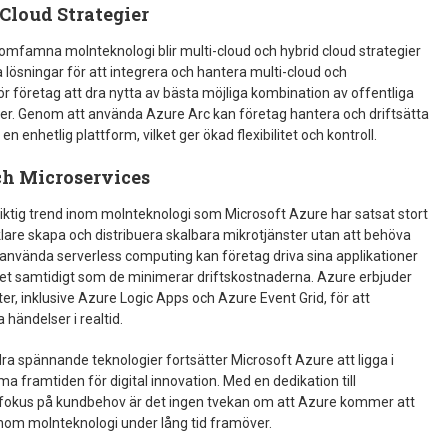
Cloud Strategier
t omfamna molnteknologi blir multi-cloud och hybrid cloud strategier
la lösningar för att integrera och hantera multi-cloud och
 för företag att dra nytta av bästa möjliga kombination av offentliga
ser. Genom att använda Azure Arc kan företag hantera och driftsätta
n enhetlig plattform, vilket ger ökad flexibilitet och kontroll.
ch Microservices
iktig trend inom molnteknologi som Microsoft Azure har satsat stort
are skapa och distribuera skalbara mikrotjänster utan att behöva
använda serverless computing kan företag driva sina applikationer
vitet samtidigt som de minimerar driftskostnaderna. Azure erbjuder
er, inklusive Azure Logic Apps och Azure Event Grid, för att
händelser i realtid.
spännande teknologier fortsätter Microsoft Azure att ligga i
 framtiden för digital innovation. Med en dedikation till
rk fokus på kundbehov är det ingen tvekan om att Azure kommer att
 inom molnteknologi under lång tid framöver.