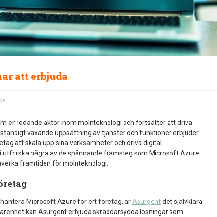
ar att erbjuda
ips
om en ledande aktör inom molnteknologi och fortsätter att driva
ständigt växande uppsättning av tjänster och funktioner erbjuder
tag att skala upp sina verksamheter och driva digital
a vi utforska några av de spännande framsteg som Microsoft Azure
åverka framtiden för molnteknologi.
företag
 hantera Microsoft Azure för ert företag, är
Asurgent
det självklara
erfarenhet kan Asurgent erbjuda skräddarsydda lösningar som