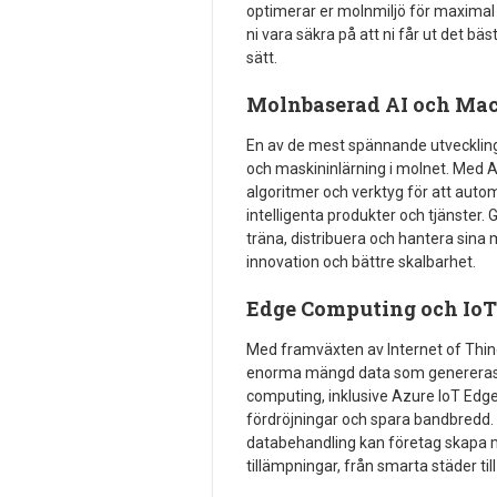
optimerar er molnmiljö för maximal 
ni vara säkra på att ni får ut det b
sätt.
Molnbaserad AI och Ma
En av de mest spännande utvecklingar
och maskininlärning i molnet. Med 
algoritmer och verktyg för att auto
intelligenta produkter och tjänster
träna, distribuera och hantera sina 
innovation och bättre skalbarhet.
Edge Computing och IoT
Med framväxten av Internet of Things
enorma mängd data som genereras av
computing, inklusive Azure IoT Edge
fördröjningar och spara bandbred
databehandling kan företag skapa m
tillämpningar, från smarta städer til