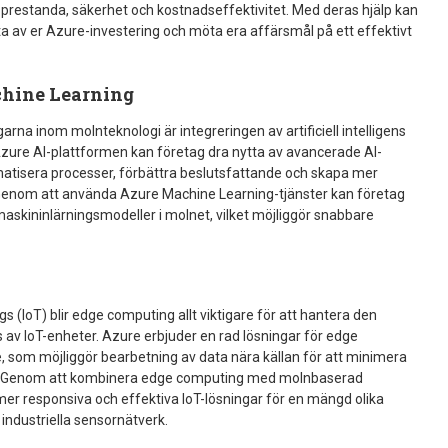
prestanda, säkerhet och kostnadseffektivitet. Med deras hjälp kan
ästa av er Azure-investering och möta era affärsmål på ett effektivt
chine Learning
na inom molnteknologi är integreringen av artificiell intelligens
Azure AI-plattformen kan företag dra nytta av avancerade AI-
matisera processer, förbättra beslutsfattande och skapa mer
. Genom att använda Azure Machine Learning-tjänster kan företag
maskininlärningsmodeller i molnet, vilket möjliggör snabbare
 (IoT) blir edge computing allt viktigare för att hantera den
 IoT-enheter. Azure erbjuder en rad lösningar för edge
, som möjliggör bearbetning av data nära källan för att minimera
d. Genom att kombinera edge computing med molnbaserad
er responsiva och effektiva IoT-lösningar för en mängd olika
l industriella sensornätverk.