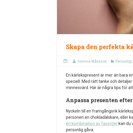
Skapa den perfekta k
Tommie Månsson
Personligt
En kärlekspresent är mer än bara en 
speciell. Med rätt tanke och detalje
minnesvärd. Här är några tips för a
Anpassa presenten efte
Nyckeln till en framgångsrik kärlek
personen en chokladälskare, eller 
en kombination av favoriter
kan du v
personlig gåva.