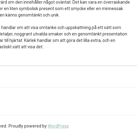
värd om den innehåller något oväntat. Det kan vara en överraskande
ller en liten symbolisk present som ett smycke eller en minnessak.
ten känns genomtänkt och unik.
t handlar om att visa omtanke och uppskattning på ett sätt som
 detaljer, noggrant utvalda smaker och en genomtänkt presentation
till hjärtat. Kärlek handlar om att göra det lilla extra, och en
tiskt sätt att visa det.
ved.
Proudly powered by
WordPress