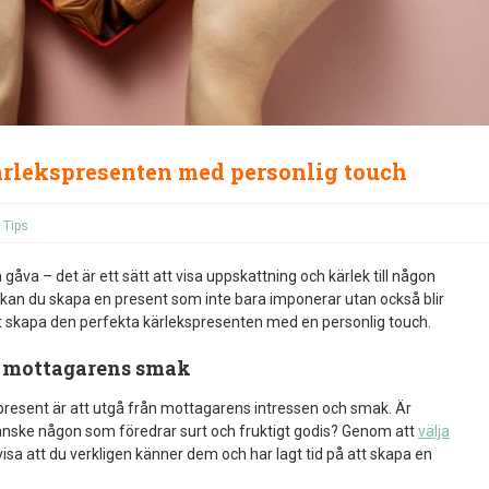
ärlekspresenten med personlig touch
,
Tips
gåva – det är ett sätt att visa uppskattning och kärlek till någon
r kan du skapa en present som inte bara imponerar utan också blir
tt skapa den perfekta kärlekspresenten med en personlig touch.
r mottagarens smak
spresent är att utgå från mottagarens intressen och smak. Är
kanske någon som föredrar surt och fruktigt godis? Genom att
välja
isa att du verkligen känner dem och har lagt tid på att skapa en