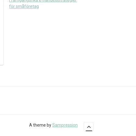
Framgångsrika e-handelsstrategier
för småföretag
A theme by
Sampression