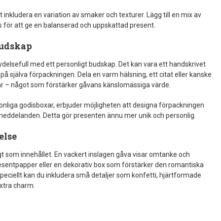
t inkludera en variation av smaker och texturer. Lägg till en mix av
is för att ge en balanserad och uppskattad present.
 budskap
ydelsefull med ett personligt budskap. Det kan vara ett handskrivet
on på själva förpackningen. Dela en varm hälsning, ett citat eller kanske
tår – något som förstärker gåvans känslomässiga värde.
sonliga godisboxar, erbjuder möjligheten att designa förpackningen
 meddelanden. Detta gör presenten ännu mer unik och personlig.
else
igt som innehållet. En vackert inslagen gåva visar omtanke och
sentpapper eller en dekorativ box som förstärker den romantiska
peciellt kan du inkludera små detaljer som konfetti, hjärtformade
xtra charm.