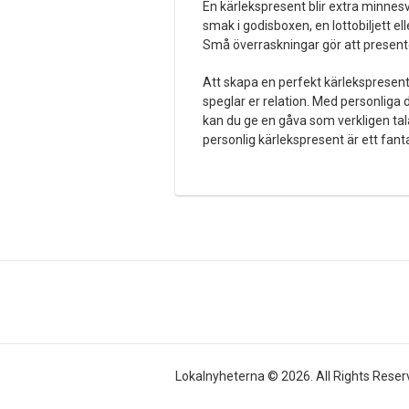
En kärlekspresent blir extra minnes
smak i godisboxen, en lottobiljett e
Små överraskningar gör att presen
Att skapa en perfekt kärlekspresen
speglar er relation. Med personliga
kan du ge en gåva som verkligen talar 
personlig kärlekspresent är ett fantas
Lokalnyheterna © 2026. All Rights Reser