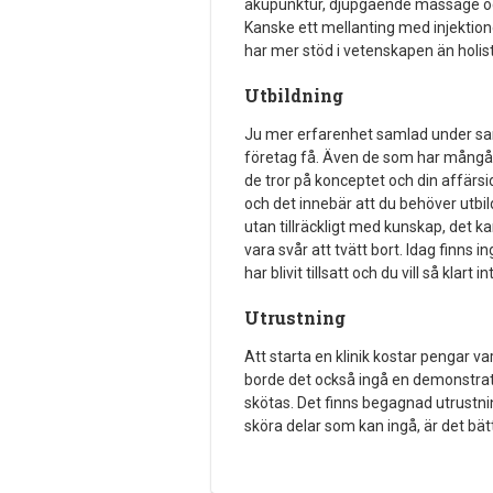
akupunktur, djupgående massage och y
Kanske ett mellanting med injektion
har mer stöd i vetenskapen än holi
Utbildning
Ju mer erfarenhet samlad under sa
företag få. Även de som har mångåri
de tror på konceptet och din affärsi
och det innebär att du behöver utbil
utan tillräckligt med kunskap, det ka
vara svår att tvätt bort. Idag finns
har blivit tillsatt och du vill så klar
Utrustning
Att starta en klinik kostar pengar v
borde det också ingå en demonstrati
skötas. Det finns begagnad utrust
sköra delar som kan ingå, är det bätt