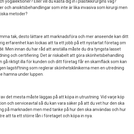
ogalektioner? Eller vill du kasta dig in i plastikkirurgins väg?
er och ansiktsbehandlingar som inte är lika invasiva som kirurgi men
stiska metoder?
mma tak, desto lättare att marknadsföra och mer anseende kan ditt
g erfarenhet kan lockas att ta ett jobb på ett nystartat företag om
dé. Men innan du har råd att anställa måste du dra tyngsta lasset
dning och certifiering. Det är riskabelt att göra skönhetsbehandling
n gå riktigt illa för kunden och ditt företag får en skamfläck som kan
 ingen lagstiftning som reglerar skönhetsklinikerna men en utredning
t inte hamna under luppen.
arav det mesta måste läggas på att köpa in utrustning. Vid varje köp
on och serviceavtal så du kan vara säker på att du vet hur den ska
ning på marknaden men med tanke på hur den ska användas och hur
re att ta ett större lån i företaget och köpa in nya.