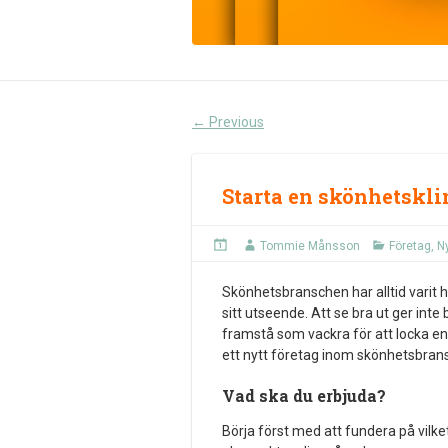
Previous
←
Starta en skönhetskli
Tommie Månsson
Företag
,
N
Skönhetsbranschen har alltid varit 
sitt utseende. Att se bra ut ger inte
framstå som vackra för att locka e
ett nytt företag inom skönhetsbran
Vad ska du erbjuda?
Börja först med att fundera på vilke